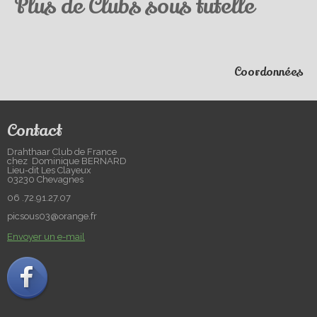
Plus de Clubs sous tutelle
Coordonnées
Contact
Drahthaar Club de France
chez Dominique BERNARD
Lieu-dit Les Clayeux
03230 Chevagnes
06 .72.91.27.07
picsous03@orange.fr
Envoyer un e-mail