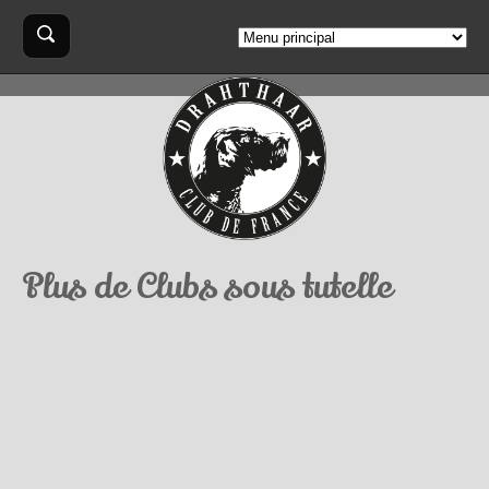
Aller au contenu principal
Formulaire
Rechercher
de
recherche
Plus de Clubs sous tutelle