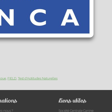
tique
FIELD
Test d'Aptitudes Naturelles
mations
Liens utiles
s-nous ?
Société Centrale Canine