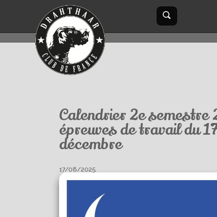
Aller au contenu principal
Formulaire
Rechercher
de
recherche
Calendrier 2e semestre
épreuves de travail du 1
décembre
17/08/2025