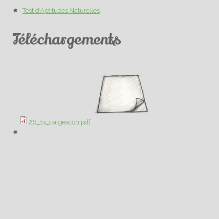
Test d'Aptitudes Naturelles
Téléchargements
26_1s_calgescon.pdf