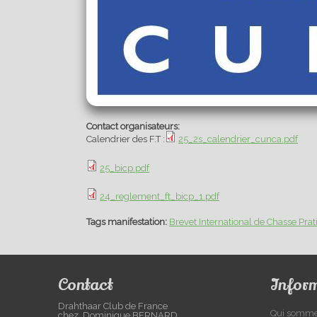
Contact organisateurs:
Calendrier des F.T :
25_2s_calendrier_cunca.pdf
25_bicp.pdf
24_reglement_ft_bicp_1.pdf
Tags manifestation:
Brevet International de Chasse Pra
Contact
Infor
Drahthaar Club de France
Qui somme
chez Dominique BERNARD