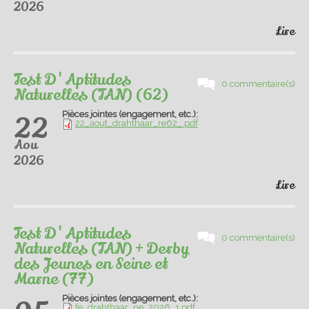
2026
Lire
Test D'Aptitudes
0 commentaire(s)
Naturelles (TAN) (62)
Pièces jointes (engagement, etc.):
22
22_aout_drahthaar_re62_.pdf
Aou
2026
Lire
Test D'Aptitudes
0 commentaire(s)
Naturelles (TAN) + Derby
des Jeunes en Seine et
Marne (77)
Pièces jointes (engagement, etc.):
fe_drahthaar_ne_2026_1.pdf