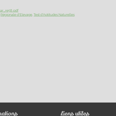
aar_re58.pdf
Régionale d'Elevage
Test d'Aptitudes Naturelles
mations
Liens utiles