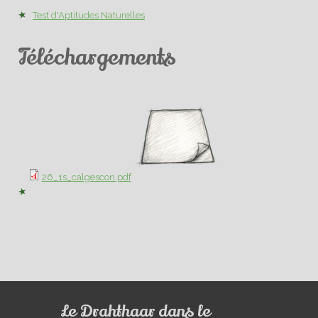
Test d'Aptitudes Naturelles
Téléchargements
26_1s_calgescon.pdf
Le Drahthaar dans le