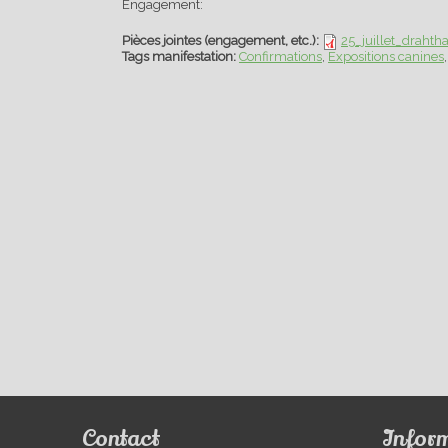
Engagement:
Pièces jointes (engagement, etc.):
25_juillet_drahth
Tags manifestation:
Confirmations
Expositions canines
Contact
Infor